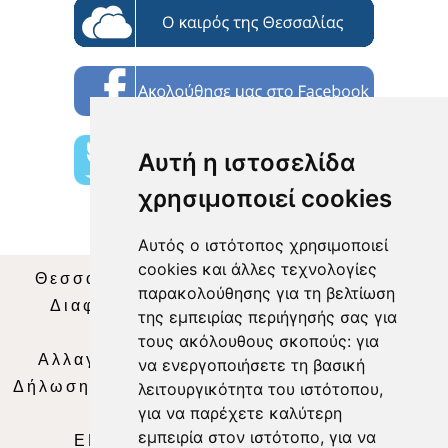
Αυτή η ιστοσελίδα
χρησιμοποιεί cookies
Αυτός ο ιστότοπος χρησιμοποιεί
cookies και άλλες τεχνολογίες
Θεσσαλία Τηλεόραση
|
SNG Services
|
παρακολούθησης για τη βελτίωση
Διαφήμιση
|
Όροι Χρήσης
|
Δήλωση
της εμπειρίας περιήγησής σας για
Απορρήτου
|
Περιεχόμενο
τους ακόλουθους σκοπούς:
για
Αλλαγή Προτιμήσεων για τα Cookies
|
να ενεργοποιήσετε τη βασική
Δήλωση συμμόρφωσης με τη σύσταση (ΕΕ)
λειτουργικότητα του ιστότοπου
,
για να παρέχετε καλύτερη
2018/334
|
Ταυτότητα
εμπειρία στον ιστότοπο
,
για να
ΕΝΗΜΕΡΩΣΗ
|
WEB TV
|
LIVE