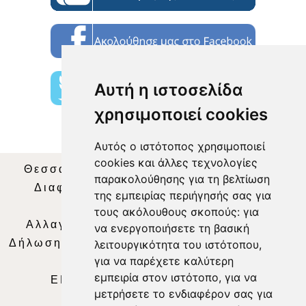
Αυτή η ιστοσελίδα
χρησιμοποιεί cookies
Αυτός ο ιστότοπος χρησιμοποιεί
cookies και άλλες τεχνολογίες
Θεσσαλία Τηλεόραση
|
SNG Services
|
παρακολούθησης για τη βελτίωση
Διαφήμιση
|
Όροι Χρήσης
|
Δήλωση
της εμπειρίας περιήγησής σας για
Απορρήτου
|
Περιεχόμενο
τους ακόλουθους σκοπούς:
για
Αλλαγή Προτιμήσεων για τα Cookies
|
να ενεργοποιήσετε τη βασική
Δήλωση συμμόρφωσης με τη σύσταση (ΕΕ)
λειτουργικότητα του ιστότοπου
,
για να παρέχετε καλύτερη
2018/334
|
Ταυτότητα
εμπειρία στον ιστότοπο
,
για να
ΕΝΗΜΕΡΩΣΗ
|
WEB TV
|
LIVE
μετρήσετε το ενδιαφέρον σας για