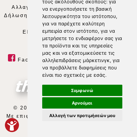
τους ακόλουθους σκοπούς:
για
Αλλαγή Προτιμήσεων για τα Cookies
|
να ενεργοποιήσετε τη βασική
Δήλωση συμμόρφωσης με τη σύσταση (ΕΕ)
λειτουργικότητα του ιστότοπου
,
για να παρέχετε καλύτερη
2018/334
|
Ταυτότητα
εμπειρία στον ιστότοπο
,
για να
ΕΝΗΜΕΡΩΣΗ
|
WEB TV
|
LIVE
μετρήσετε το ενδιαφέρον σας για
τα προϊόντα και τις υπηρεσίες
μας και να εξατομικεύσετε τις
αλληλεπιδράσεις μάρκετινγκ
,
για
Facebook
|
Twitter
|
Youtube
|
να προβάλλετε διαφημίσεις που
RSS Feed
είναι πιο σχετικές με εσάς
.
Συμφωνώ
Αρνούμαι
© 2026 ΘΕΣΣΑΛΙΑ ΤΗΛΕΟΡΑΣΗ Α.Ε.
Αλλαγή των προτιμήσεών μου
Με επιφύλαξη κάθε νόμιμου δικαιώματος.
developed by
exefron