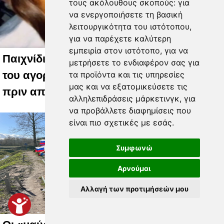
τους ακόλουθους σκοπούς:
για
να ενεργοποιήσετε τη βασική
λειτουργικότητα του ιστότοπου
,
για να παρέχετε καλύτερη
εμπειρία στον ιστότοπο
,
για να
Παιχνίδι ζωής: Παντρεύεται τον αδελφό
μετρήσετε το ενδιαφέρον σας για
του αγοριού που της δώρισε το ήπαρ του
τα προϊόντα και τις υπηρεσίες
μας και να εξατομικεύσετε τις
πριν από 20 χρόνια
αλληλεπιδράσεις μάρκετινγκ
,
για
να προβάλλετε διαφημίσεις που
είναι πιο σχετικές με εσάς
.
Συμφωνώ
Αρνούμαι
Αλλαγή των προτιμήσεών μου