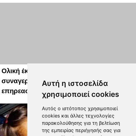
Ολική έκλειψη Ηλίου: Σε κατάσταση
συναγερμού η Ευρώπη – Πώς μπορεί να
Αυτή η ιστοσελίδα
επηρεαστεί το ηλεκτρικό δίκτυο
χρησιμοποιεί cookies
Αυτός ο ιστότοπος χρησιμοποιεί
cookies και άλλες τεχνολογίες
παρακολούθησης για τη βελτίωση
της εμπειρίας περιήγησής σας για