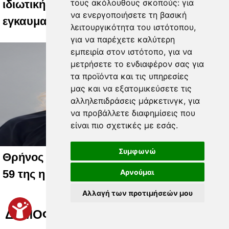
τους ακόλουθους σκοπούς:
για
ιδιωτικής ψυχιατρικής κλινικής - Ένας
να ενεργοποιήσετε τη βασική
εγκαυματίας
λειτουργικότητα του ιστότοπου
,
για να παρέχετε καλύτερη
εμπειρία στον ιστότοπο
,
για να
μετρήσετε το ενδιαφέρον σας για
τα προϊόντα και τις υπηρεσίες
μας και να εξατομικεύσετε τις
αλληλεπιδράσεις μάρκετινγκ
,
για
να προβάλλετε διαφημίσεις που
είναι πιο σχετικές με εσάς
.
Συμφωνώ
Θρήνος στην Καλαμπάκα: “Έφυγε” στα
59 της η Χριστίνα Τσιαντούλα-Τάτσιου
Αρνούμαι
Αλλαγή των προτιμήσεών μου
ΔΗΜΟΦΙΛΗ ΒΙΝΤΕΟ