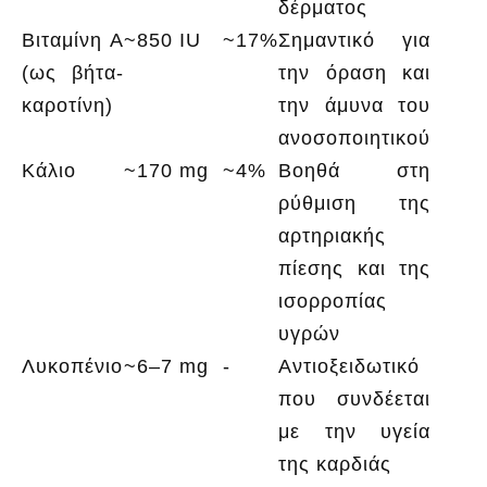
δέρματος
Βιταμίνη A
~850 IU
~17%
Σημαντικό για
(ως βήτα-
την όραση και
καροτίνη)
την άμυνα του
ανοσοποιητικού
Κάλιο
~170 mg
~4%
Βοηθά στη
ρύθμιση της
αρτηριακής
πίεσης και της
ισορροπίας
υγρών
Λυκοπένιο
~6–7 mg
-
Αντιοξειδωτικό
που συνδέεται
με την υγεία
της καρδιάς