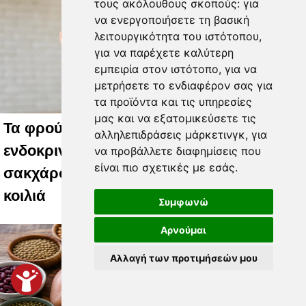
τους ακόλουθους σκοπούς:
για
να ενεργοποιήσετε τη βασική
λειτουργικότητα του ιστότοπου
,
για να παρέχετε καλύτερη
εμπειρία στον ιστότοπο
,
για να
μετρήσετε το ενδιαφέρον σας για
τα προϊόντα και τις υπηρεσίες
μας και να εξατομικεύσετε τις
Τα φρούτα που επιλέγουν 4
αλληλεπιδράσεις μάρκετινγκ
,
για
ενδοκρινολόγοι για καλύτερο έλεγχο του
να προβάλλετε διαφημίσεις που
είναι πιο σχετικές με εσάς
.
σακχάρου – Το ένα μειώνει το λίπος στην
κοιλιά
Συμφωνώ
Αρνούμαι
Αλλαγή των προτιμήσεών μου