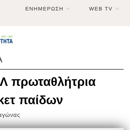
ΕΝΗΜΕΡΩΣΗ
WEB TV
Α
ΕΛ πρωταθλήτρια
κετ παίδων
 αγώνας