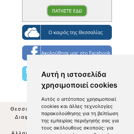
Αυτή η ιστοσελίδα
χρησιμοποιεί cookies
Αυτός ο ιστότοπος χρησιμοποιεί
cookies και άλλες τεχνολογίες
Θεσσαλία Τηλεόραση
|
SNG Services
|
παρακολούθησης για τη βελτίωση
Διαφήμιση
|
Όροι Χρήσης
|
Δήλωση
της εμπειρίας περιήγησής σας για
Απορρήτου
|
Περιεχόμενο
τους ακόλουθους σκοπούς:
για
Αλλαγή Προτιμήσεων για τα Cookies
|