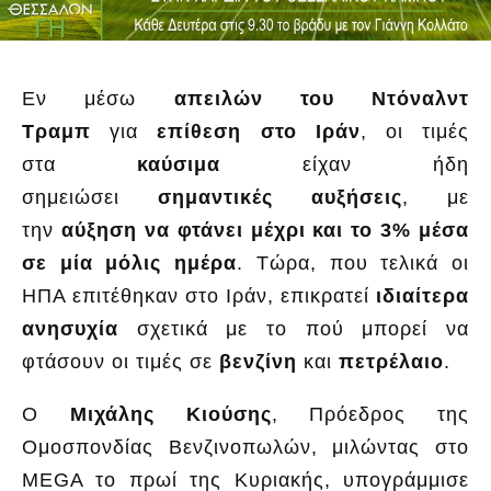
Εν μέσω
απειλών του Ντόναλντ
Τραμπ
για
επίθεση στο Ιράν
, οι τιμές
στα
καύσιμα
είχαν ήδη
σημειώσει
σημαντικές αυξήσεις
, με
την
αύξηση να φτάνει μέχρι και το 3% μέσα
σε μία μόλις ημέρα
. Τώρα, που τελικά οι
ΗΠΑ επιτέθηκαν στο Ιράν, επικρατεί
ιδιαίτερα
ανησυχία
σχετικά με το πού μπορεί να
φτάσουν οι τιμές σε
βενζίνη
και
πετρέλαιο
.
Ο
Μιχάλης Κιούσης
, Πρόεδρος της
Ομοσπονδίας Βενζινοπωλών, μιλώντας στο
MEGA το πρωί της Κυριακής, υπογράμμισε