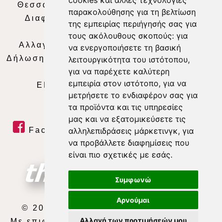
cookies και άλλες τεχνολογίες
Θεσσαλία Τηλεόραση
|
SNG Services
|
παρακολούθησης για τη βελτίωση
Διαφήμιση
|
Όροι Χρήσης
|
Δήλωση
της εμπειρίας περιήγησής σας για
Απορρήτου
|
Περιεχόμενο
τους ακόλουθους σκοπούς:
για
Αλλαγή Προτιμήσεων για τα Cookies
|
να ενεργοποιήσετε τη βασική
Δήλωση συμμόρφωσης με τη σύσταση (ΕΕ)
λειτουργικότητα του ιστότοπου
,
για να παρέχετε καλύτερη
2018/334
|
Ταυτότητα
εμπειρία στον ιστότοπο
,
για να
ΕΝΗΜΕΡΩΣΗ
|
WEB TV
|
LIVE
μετρήσετε το ενδιαφέρον σας για
τα προϊόντα και τις υπηρεσίες
μας και να εξατομικεύσετε τις
Facebook
|
Twitter
|
Youtube
|
αλληλεπιδράσεις μάρκετινγκ
,
για
να προβάλλετε διαφημίσεις που
RSS Feed
είναι πιο σχετικές με εσάς
.
Συμφωνώ
Αρνούμαι
© 2026 ΘΕΣΣΑΛΙΑ ΤΗΛΕΟΡΑΣΗ Α.Ε.
Αλλαγή των προτιμήσεών μου
Με επιφύλαξη κάθε νόμιμου δικαιώματος.