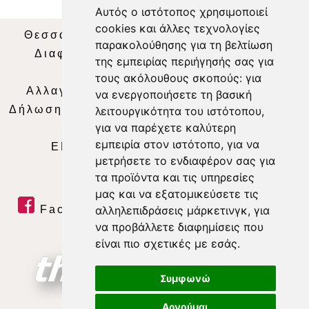
Αυτός ο ιστότοπος χρησιμοποιεί
cookies και άλλες τεχνολογίες
Θεσσαλία Τηλεόραση
|
SNG Services
|
παρακολούθησης για τη βελτίωση
Διαφήμιση
|
Όροι Χρήσης
|
Δήλωση
της εμπειρίας περιήγησής σας για
Απορρήτου
|
Περιεχόμενο
τους ακόλουθους σκοπούς:
για
Αλλαγή Προτιμήσεων για τα Cookies
|
να ενεργοποιήσετε τη βασική
Δήλωση συμμόρφωσης με τη σύσταση (ΕΕ)
λειτουργικότητα του ιστότοπου
,
για να παρέχετε καλύτερη
2018/334
|
Ταυτότητα
εμπειρία στον ιστότοπο
,
για να
ΕΝΗΜΕΡΩΣΗ
|
WEB TV
|
LIVE
μετρήσετε το ενδιαφέρον σας για
τα προϊόντα και τις υπηρεσίες
μας και να εξατομικεύσετε τις
αλληλεπιδράσεις μάρκετινγκ
,
για
Facebook
|
Twitter
|
Youtube
|
να προβάλλετε διαφημίσεις που
RSS Feed
είναι πιο σχετικές με εσάς
.
Συμφωνώ
Αρνούμαι