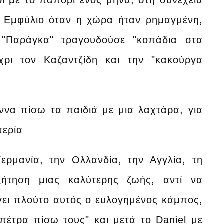
δι με το παπόρι ενός μήνα, στη συνέχεια
ον Εμφύλιο όταν η χώρα ήταν ρημαγμένη,
"Παράγκα" τραγουδούσε "κοπάδια στα
έχρι τον Καζαντζίδη και την "κακούργα
ννα πίσω τα παιδιά με μια λαχτάρα, για
σπερία
ερμανία, την Ολλανδία, την Αγγλία, τη
αζήτηση μιας καλύτερης ζωής, αντί να
γει πλούτο αυτός ο ευλογημένος κάμπος,
πέτρα πίσω τους" και μετά το Daniel με