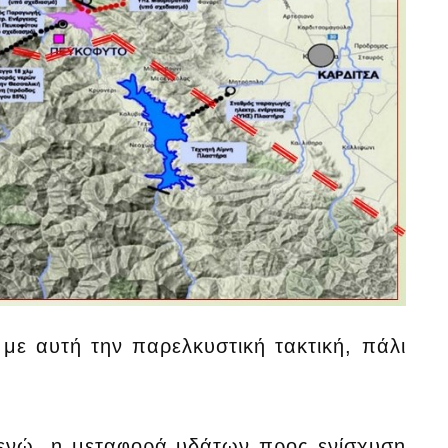
με αυτή την παρελκυστική τακτική, πάλι
εί,ενώ η μεταφορά υδάτων προς ενίσχυση