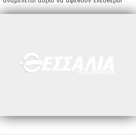
αναμένεται αύριο να αφεθούν ελεύθεροι