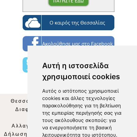
Αυτή η ιστοσελίδα
χρησιμοποιεί cookies
Αυτός ο ιστότοπος χρησιμοποιεί
cookies και άλλες τεχνολογίες
Θεσσαλία Τηλεόραση
|
SNG Services
|
παρακολούθησης για τη βελτίωση
Διαφήμιση
|
Όροι Χρήσης
|
Δήλωση
της εμπειρίας περιήγησής σας για
Απορρήτου
|
Περιεχόμενο
τους ακόλουθους σκοπούς:
για
Αλλαγή Προτιμήσεων για τα Cookies
|
να ενεργοποιήσετε τη βασική
Δήλωση συμμόρφωσης με τη σύσταση (ΕΕ)
λειτουργικότητα του ιστότοπου
,