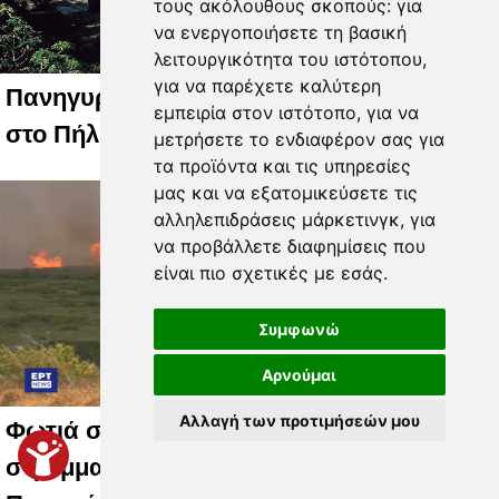
τους ακόλουθους σκοπούς:
για
να ενεργοποιήσετε τη βασική
λειτουργικότητα του ιστότοπου
,
για να παρέχετε καλύτερη
Πανηγυρίζει η Μονή του Αγίου Λαυρεντίου
εμπειρία στον ιστότοπο
,
για να
στο Πήλιο
μετρήσετε το ενδιαφέρον σας για
τα προϊόντα και τις υπηρεσίες
μας και να εξατομικεύσετε τις
αλληλεπιδράσεις μάρκετινγκ
,
για
να προβάλλετε διαφημίσεις που
είναι πιο σχετικές με εσάς
.
Συμφωνώ
Αρνούμαι
Αλλαγή των προτιμήσεών μου
Φωτιά στο Βελεστίνο: Έκαψε 15
στρέμματα χορτολιβαδικής έκτασης –