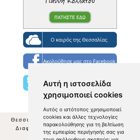
Αυτή η ιστοσελίδα
χρησιμοποιεί cookies
Αυτός ο ιστότοπος χρησιμοποιεί
cookies και άλλες τεχνολογίες
Θεσσαλία Τηλεόραση
|
SNG Services
|
παρακολούθησης για τη βελτίωση
Διαφήμιση
|
Όροι Χρήσης
|
Δήλωση
της εμπειρίας περιήγησής σας για
Απορρήτου
|
Περιεχόμενο
τους ακόλουθους σκοπούς:
για