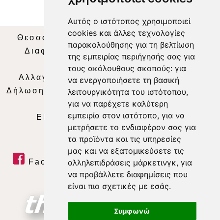
Αυτός ο ιστότοπος χρησιμοποιεί
cookies και άλλες τεχνολογίες
Θεσσαλία Τηλεόραση
|
SNG Services
|
παρακολούθησης για τη βελτίωση
Διαφήμιση
|
Όροι Χρήσης
|
Δήλωση
της εμπειρίας περιήγησής σας για
Απορρήτου
|
Περιεχόμενο
τους ακόλουθους σκοπούς:
για
Αλλαγή Προτιμήσεων για τα Cookies
|
να ενεργοποιήσετε τη βασική
Δήλωση συμμόρφωσης με τη σύσταση (ΕΕ)
λειτουργικότητα του ιστότοπου
,
για να παρέχετε καλύτερη
2018/334
|
Ταυτότητα
εμπειρία στον ιστότοπο
,
για να
ΕΝΗΜΕΡΩΣΗ
|
WEB TV
|
LIVE
μετρήσετε το ενδιαφέρον σας για
τα προϊόντα και τις υπηρεσίες
μας και να εξατομικεύσετε τις
αλληλεπιδράσεις μάρκετινγκ
,
για
Facebook
|
Twitter
|
Youtube
|
να προβάλλετε διαφημίσεις που
RSS Feed
είναι πιο σχετικές με εσάς
.
Συμφωνώ