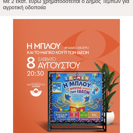
Με 2 εκατ. ευρώ χρηματοδοτείται ο Δήμος Τεμπών για
αγροτική οδοποιία