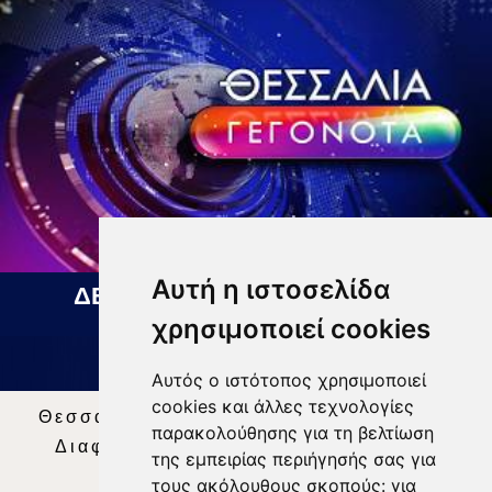
Αυτή η ιστοσελίδα
ΔΕΛΤΙΟ ΕΙΔΗΣΕΩΝ 07 08 2026
χρησιμοποιεί cookies
Αυτός ο ιστότοπος χρησιμοποιεί
cookies και άλλες τεχνολογίες
Θεσσαλία Τηλεόραση
|
SNG Services
|
παρακολούθησης για τη βελτίωση
Διαφήμιση
|
Όροι Χρήσης
|
Δήλωση
της εμπειρίας περιήγησής σας για
Απορρήτου
|
Περιεχόμενο
τους ακόλουθους σκοπούς:
για