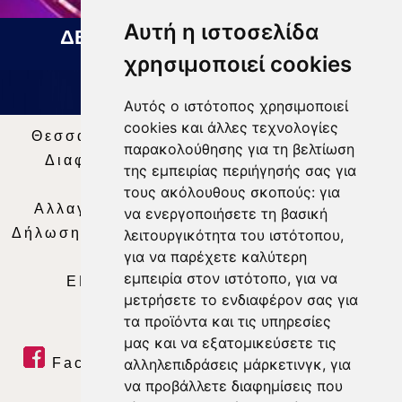
Αυτή η ιστοσελίδα
ΔΕΛΤΙΟ ΕΙΔΗΣΕΩΝ 05 08 2026
χρησιμοποιεί cookies
Αυτός ο ιστότοπος χρησιμοποιεί
cookies και άλλες τεχνολογίες
Θεσσαλία Τηλεόραση
|
SNG Services
|
παρακολούθησης για τη βελτίωση
Διαφήμιση
|
Όροι Χρήσης
|
Δήλωση
της εμπειρίας περιήγησής σας για
Απορρήτου
|
Περιεχόμενο
τους ακόλουθους σκοπούς:
για
Αλλαγή Προτιμήσεων για τα Cookies
|
να ενεργοποιήσετε τη βασική
Δήλωση συμμόρφωσης με τη σύσταση (ΕΕ)
λειτουργικότητα του ιστότοπου
,
για να παρέχετε καλύτερη
2018/334
|
Ταυτότητα
εμπειρία στον ιστότοπο
,
για να
ΕΝΗΜΕΡΩΣΗ
|
WEB TV
|
LIVE
μετρήσετε το ενδιαφέρον σας για
τα προϊόντα και τις υπηρεσίες
μας και να εξατομικεύσετε τις
Facebook
|
Twitter
|
Youtube
|
αλληλεπιδράσεις μάρκετινγκ
,
για
να προβάλλετε διαφημίσεις που
RSS Feed