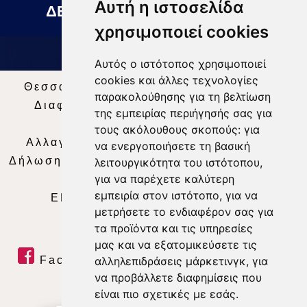
Αυτή η ιστοσελίδα
ΔΕΛΤΙΟ ΕΙΔΗΣΕΩΝ 07 08 2026
χρησιμοποιεί cookies
Αυτός ο ιστότοπος χρησιμοποιεί
cookies και άλλες τεχνολογίες
Θεσσαλία Τηλεόραση
|
SNG Services
|
παρακολούθησης για τη βελτίωση
Διαφήμιση
|
Όροι Χρήσης
|
Δήλωση
της εμπειρίας περιήγησής σας για
Απορρήτου
|
Περιεχόμενο
τους ακόλουθους σκοπούς:
για
Αλλαγή Προτιμήσεων για τα Cookies
|
να ενεργοποιήσετε τη βασική
Δήλωση συμμόρφωσης με τη σύσταση (ΕΕ)
λειτουργικότητα του ιστότοπου
,
για να παρέχετε καλύτερη
2018/334
|
Ταυτότητα
εμπειρία στον ιστότοπο
,
για να
ΕΝΗΜΕΡΩΣΗ
|
WEB TV
|
LIVE
μετρήσετε το ενδιαφέρον σας για
τα προϊόντα και τις υπηρεσίες
μας και να εξατομικεύσετε τις
Facebook
|
Twitter
|
Youtube
|
αλληλεπιδράσεις μάρκετινγκ
,
για
να προβάλλετε διαφημίσεις που
RSS Feed
είναι πιο σχετικές με εσάς
.