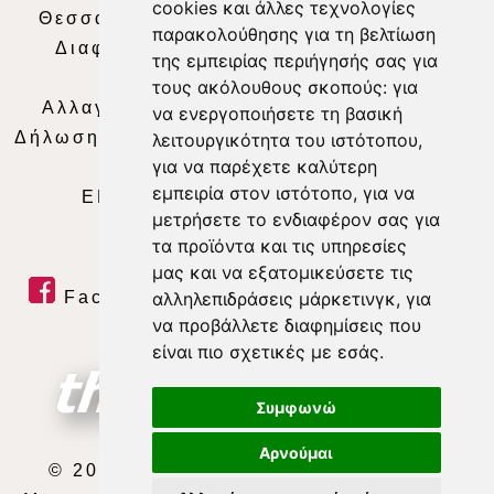
cookies και άλλες τεχνολογίες
Θεσσαλία Τηλεόραση
|
SNG Services
|
παρακολούθησης για τη βελτίωση
Διαφήμιση
|
Όροι Χρήσης
|
Δήλωση
της εμπειρίας περιήγησής σας για
Απορρήτου
|
Περιεχόμενο
τους ακόλουθους σκοπούς:
για
Αλλαγή Προτιμήσεων για τα Cookies
|
να ενεργοποιήσετε τη βασική
Δήλωση συμμόρφωσης με τη σύσταση (ΕΕ)
λειτουργικότητα του ιστότοπου
,
για να παρέχετε καλύτερη
2018/334
|
Ταυτότητα
εμπειρία στον ιστότοπο
,
για να
ΕΝΗΜΕΡΩΣΗ
|
WEB TV
|
LIVE
μετρήσετε το ενδιαφέρον σας για
τα προϊόντα και τις υπηρεσίες
μας και να εξατομικεύσετε τις
Facebook
|
Twitter
|
Youtube
|
αλληλεπιδράσεις μάρκετινγκ
,
για
να προβάλλετε διαφημίσεις που
RSS Feed
είναι πιο σχετικές με εσάς
.
Συμφωνώ
Αρνούμαι
© 2026 ΘΕΣΣΑΛΙΑ ΤΗΛΕΟΡΑΣΗ Α.Ε.