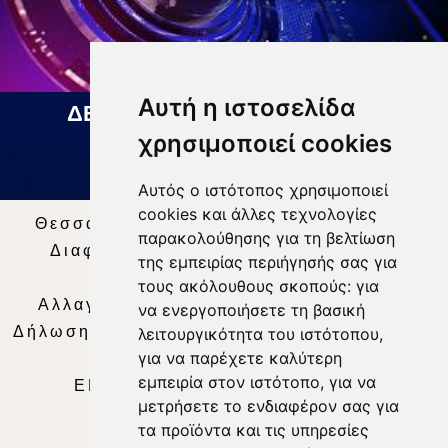
Αυτή η ιστοσελίδα
ΔΕΛΤΙΟ ΕΙΔΗΣΕΩΝ 05 08 2026
χρησιμοποιεί cookies
Αυτός ο ιστότοπος χρησιμοποιεί
cookies και άλλες τεχνολογίες
Θεσσαλία Τηλεόραση
|
SNG Services
|
παρακολούθησης για τη βελτίωση
Διαφήμιση
|
Όροι Χρήσης
|
Δήλωση
της εμπειρίας περιήγησής σας για
Απορρήτου
|
Περιεχόμενο
τους ακόλουθους σκοπούς:
για
Αλλαγή Προτιμήσεων για τα Cookies
|
να ενεργοποιήσετε τη βασική
Δήλωση συμμόρφωσης με τη σύσταση (ΕΕ)
λειτουργικότητα του ιστότοπου
,
για να παρέχετε καλύτερη
2018/334
|
Ταυτότητα
εμπειρία στον ιστότοπο
,
για να
ΕΝΗΜΕΡΩΣΗ
|
WEB TV
|
LIVE
μετρήσετε το ενδιαφέρον σας για
τα προϊόντα και τις υπηρεσίες