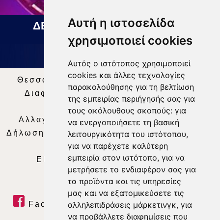
Αυτή η ιστοσελίδα
ΔΕΛΤΙΟ ΕΙΔΗΣΕΩΝ 07 08 2026
χρησιμοποιεί cookies
Αυτός ο ιστότοπος χρησιμοποιεί
cookies και άλλες τεχνολογίες
Θεσσαλία Τηλεόραση
|
SNG Services
|
παρακολούθησης για τη βελτίωση
Διαφήμιση
|
Όροι Χρήσης
|
Δήλωση
της εμπειρίας περιήγησής σας για
Απορρήτου
|
Περιεχόμενο
τους ακόλουθους σκοπούς:
για
Αλλαγή Προτιμήσεων για τα Cookies
|
να ενεργοποιήσετε τη βασική
Δήλωση συμμόρφωσης με τη σύσταση (ΕΕ)
λειτουργικότητα του ιστότοπου
,
για να παρέχετε καλύτερη
2018/334
|
Ταυτότητα
εμπειρία στον ιστότοπο
,
για να
ΕΝΗΜΕΡΩΣΗ
|
WEB TV
|
LIVE
μετρήσετε το ενδιαφέρον σας για
τα προϊόντα και τις υπηρεσίες
μας και να εξατομικεύσετε τις
Facebook
|
Twitter
|
Youtube
|
αλληλεπιδράσεις μάρκετινγκ
,
για
να προβάλλετε διαφημίσεις που
RSS Feed