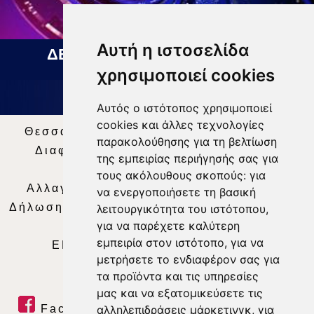
Αυτή η ιστοσελίδα
ΔΕΛΤΙΟ ΕΙΔΗΣΕΩΝ 05 08 2026
χρησιμοποιεί cookies
Αυτός ο ιστότοπος χρησιμοποιεί
cookies και άλλες τεχνολογίες
Θεσσαλία Τηλεόραση
|
SNG Services
|
παρακολούθησης για τη βελτίωση
Διαφήμιση
|
Όροι Χρήσης
|
Δήλωση
της εμπειρίας περιήγησής σας για
Απορρήτου
|
Περιεχόμενο
τους ακόλουθους σκοπούς:
για
Αλλαγή Προτιμήσεων για τα Cookies
|
να ενεργοποιήσετε τη βασική
Δήλωση συμμόρφωσης με τη σύσταση (ΕΕ)
λειτουργικότητα του ιστότοπου
,
για να παρέχετε καλύτερη
2018/334
|
Ταυτότητα
εμπειρία στον ιστότοπο
,
για να
ΕΝΗΜΕΡΩΣΗ
|
WEB TV
|
LIVE
μετρήσετε το ενδιαφέρον σας για
τα προϊόντα και τις υπηρεσίες
μας και να εξατομικεύσετε τις
Facebook
|
Twitter
|
Youtube
|
αλληλεπιδράσεις μάρκετινγκ
,
για