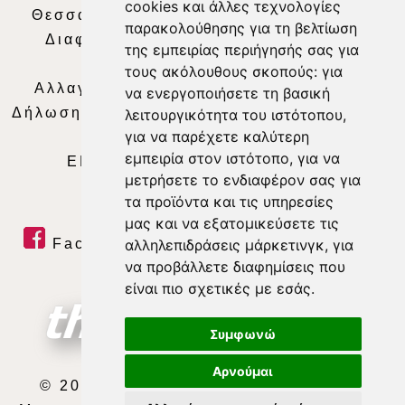
cookies και άλλες τεχνολογίες
Θεσσαλία Τηλεόραση
|
SNG Services
|
παρακολούθησης για τη βελτίωση
Διαφήμιση
|
Όροι Χρήσης
|
Δήλωση
της εμπειρίας περιήγησής σας για
Απορρήτου
|
Περιεχόμενο
τους ακόλουθους σκοπούς:
για
Αλλαγή Προτιμήσεων για τα Cookies
|
να ενεργοποιήσετε τη βασική
Δήλωση συμμόρφωσης με τη σύσταση (ΕΕ)
λειτουργικότητα του ιστότοπου
,
για να παρέχετε καλύτερη
2018/334
|
Ταυτότητα
εμπειρία στον ιστότοπο
,
για να
ΕΝΗΜΕΡΩΣΗ
|
WEB TV
|
LIVE
μετρήσετε το ενδιαφέρον σας για
τα προϊόντα και τις υπηρεσίες
μας και να εξατομικεύσετε τις
Facebook
|
Twitter
|
Youtube
|
αλληλεπιδράσεις μάρκετινγκ
,
για
να προβάλλετε διαφημίσεις που
RSS Feed
είναι πιο σχετικές με εσάς
.
Συμφωνώ
Αρνούμαι
© 2026 ΘΕΣΣΑΛΙΑ ΤΗΛΕΟΡΑΣΗ Α.Ε.