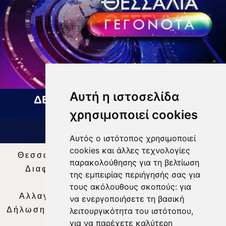
Αυτή η ιστοσελίδα
ΔΕΛΤΙΟ ΕΙΔΗΣΕΩΝ 07 08 2026
χρησιμοποιεί cookies
Αυτός ο ιστότοπος χρησιμοποιεί
cookies και άλλες τεχνολογίες
Θεσσαλία Τηλεόραση
|
SNG Services
|
παρακολούθησης για τη βελτίωση
Διαφήμιση
|
Όροι Χρήσης
|
Δήλωση
της εμπειρίας περιήγησής σας για
Απορρήτου
|
Περιεχόμενο
τους ακόλουθους σκοπούς:
για
Αλλαγή Προτιμήσεων για τα Cookies
|
να ενεργοποιήσετε τη βασική
Δήλωση συμμόρφωσης με τη σύσταση (ΕΕ)
λειτουργικότητα του ιστότοπου
,
για να παρέχετε καλύτερη
2018/334
|
Ταυτότητα