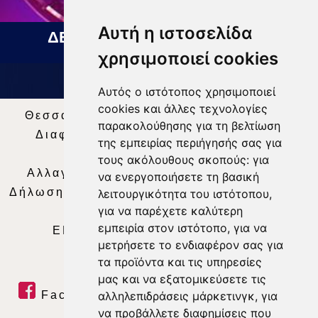
Αυτή η ιστοσελίδα
ΔΕΛΤΙΟ ΕΙΔΗΣΕΩΝ 07 08 2026
χρησιμοποιεί cookies
Αυτός ο ιστότοπος χρησιμοποιεί
cookies και άλλες τεχνολογίες
Θεσσαλία Τηλεόραση
|
SNG Services
|
παρακολούθησης για τη βελτίωση
Διαφήμιση
|
Όροι Χρήσης
|
Δήλωση
της εμπειρίας περιήγησής σας για
Απορρήτου
|
Περιεχόμενο
τους ακόλουθους σκοπούς:
για
Αλλαγή Προτιμήσεων για τα Cookies
|
να ενεργοποιήσετε τη βασική
Δήλωση συμμόρφωσης με τη σύσταση (ΕΕ)
λειτουργικότητα του ιστότοπου
,
για να παρέχετε καλύτερη
2018/334
|
Ταυτότητα
εμπειρία στον ιστότοπο
,
για να
ΕΝΗΜΕΡΩΣΗ
|
WEB TV
|
LIVE
μετρήσετε το ενδιαφέρον σας για
τα προϊόντα και τις υπηρεσίες
μας και να εξατομικεύσετε τις
Facebook
|
Twitter
|
Youtube
|
αλληλεπιδράσεις μάρκετινγκ
,
για
να προβάλλετε διαφημίσεις που
RSS Feed