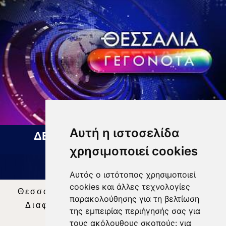
Αυτή η ιστοσελίδα
ΔΕΛΤΙΟ ΕΙΔΗΣΕΩΝ 07 08 2026
χρησιμοποιεί cookies
Αυτός ο ιστότοπος χρησιμοποιεί
cookies και άλλες τεχνολογίες
Θεσσαλία Τηλεόραση
|
SNG Services
|
παρακολούθησης για τη βελτίωση
Διαφήμιση
|
Όροι Χρήσης
|
Δήλωση
της εμπειρίας περιήγησής σας για
Απορρήτου
|
Περιεχόμενο
τους ακόλουθους σκοπούς:
για