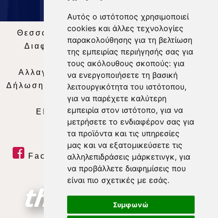
Αυτός ο ιστότοπος χρησιμοποιεί
cookies και άλλες τεχνολογίες
Θεσσαλία Τηλεόραση
|
SNG Services
|
παρακολούθησης για τη βελτίωση
Διαφήμιση
|
Όροι Χρήσης
|
Δήλωση
της εμπειρίας περιήγησής σας για
Απορρήτου
|
Περιεχόμενο
τους ακόλουθους σκοπούς:
για
Αλλαγή Προτιμήσεων για τα Cookies
|
να ενεργοποιήσετε τη βασική
Δήλωση συμμόρφωσης με τη σύσταση (ΕΕ)
λειτουργικότητα του ιστότοπου
,
για να παρέχετε καλύτερη
2018/334
|
Ταυτότητα
εμπειρία στον ιστότοπο
,
για να
ΕΝΗΜΕΡΩΣΗ
|
WEB TV
|
LIVE
μετρήσετε το ενδιαφέρον σας για
τα προϊόντα και τις υπηρεσίες
μας και να εξατομικεύσετε τις
Facebook
|
Twitter
|
Youtube
|
αλληλεπιδράσεις μάρκετινγκ
,
για
να προβάλλετε διαφημίσεις που
RSS Feed
είναι πιο σχετικές με εσάς
.
Συμφωνώ