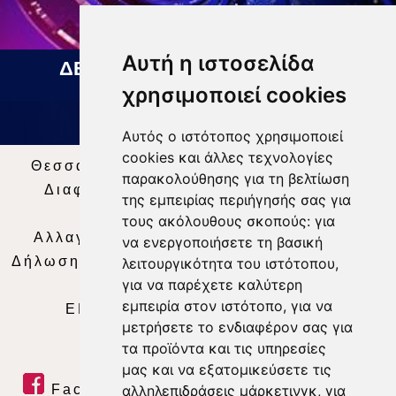
Αυτή η ιστοσελίδα
ΔΕΛΤΙΟ ΕΙΔΗΣΕΩΝ 05 08 2026
χρησιμοποιεί cookies
Αυτός ο ιστότοπος χρησιμοποιεί
cookies και άλλες τεχνολογίες
Θεσσαλία Τηλεόραση
|
SNG Services
|
παρακολούθησης για τη βελτίωση
Διαφήμιση
|
Όροι Χρήσης
|
Δήλωση
της εμπειρίας περιήγησής σας για
Απορρήτου
|
Περιεχόμενο
τους ακόλουθους σκοπούς:
για
Αλλαγή Προτιμήσεων για τα Cookies
|
να ενεργοποιήσετε τη βασική
Δήλωση συμμόρφωσης με τη σύσταση (ΕΕ)
λειτουργικότητα του ιστότοπου
,
για να παρέχετε καλύτερη
2018/334
|
Ταυτότητα
εμπειρία στον ιστότοπο
,
για να
ΕΝΗΜΕΡΩΣΗ
|
WEB TV
|
LIVE
μετρήσετε το ενδιαφέρον σας για
τα προϊόντα και τις υπηρεσίες
μας και να εξατομικεύσετε τις
Facebook
|
Twitter
|
Youtube
|
αλληλεπιδράσεις μάρκετινγκ
,
για