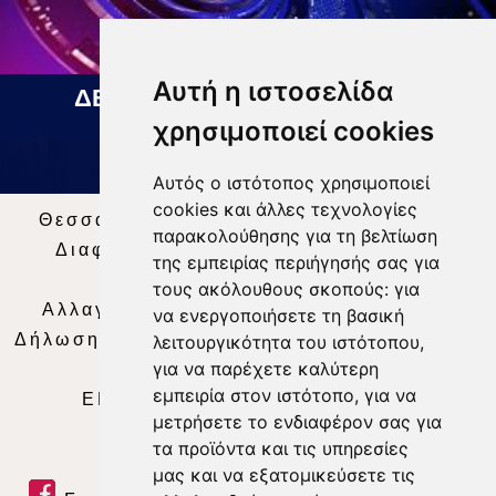
Αυτή η ιστοσελίδα
ΔΕΛΤΙΟ ΕΙΔΗΣΕΩΝ 07 08 2026
χρησιμοποιεί cookies
Αυτός ο ιστότοπος χρησιμοποιεί
cookies και άλλες τεχνολογίες
Θεσσαλία Τηλεόραση
|
SNG Services
|
παρακολούθησης για τη βελτίωση
Διαφήμιση
|
Όροι Χρήσης
|
Δήλωση
της εμπειρίας περιήγησής σας για
Απορρήτου
|
Περιεχόμενο
τους ακόλουθους σκοπούς:
για
Αλλαγή Προτιμήσεων για τα Cookies
|
να ενεργοποιήσετε τη βασική
Δήλωση συμμόρφωσης με τη σύσταση (ΕΕ)
λειτουργικότητα του ιστότοπου
,
για να παρέχετε καλύτερη
2018/334
|
Ταυτότητα
εμπειρία στον ιστότοπο
,
για να
ΕΝΗΜΕΡΩΣΗ
|
WEB TV
|
LIVE
μετρήσετε το ενδιαφέρον σας για
τα προϊόντα και τις υπηρεσίες
μας και να εξατομικεύσετε τις