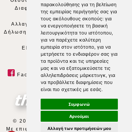
Θεσσαλία Τηλεόραση
|
SNG Services
|
παρακολούθησης για τη βελτίωση
Διαφήμιση
|
Όροι Χρήσης
|
Δήλωση
της εμπειρίας περιήγησής σας για
Απορρήτου
|
Περιεχόμενο
τους ακόλουθους σκοπούς:
για
Αλλαγή Προτιμήσεων για τα Cookies
|
να ενεργοποιήσετε τη βασική
Δήλωση συμμόρφωσης με τη σύσταση (ΕΕ)
λειτουργικότητα του ιστότοπου
,
για να παρέχετε καλύτερη
2018/334
|
Ταυτότητα
εμπειρία στον ιστότοπο
,
για να
ΕΝΗΜΕΡΩΣΗ
|
WEB TV
|
LIVE
μετρήσετε το ενδιαφέρον σας για
τα προϊόντα και τις υπηρεσίες
μας και να εξατομικεύσετε τις
Facebook
|
Twitter
|
Youtube
|
αλληλεπιδράσεις μάρκετινγκ
,
για
να προβάλλετε διαφημίσεις που
RSS Feed
είναι πιο σχετικές με εσάς
.
Συμφωνώ
Αρνούμαι
© 2026 ΘΕΣΣΑΛΙΑ ΤΗΛΕΟΡΑΣΗ Α.Ε.
Αλλαγή των προτιμήσεών μου
Με επιφύλαξη κάθε νόμιμου δικαιώματος.