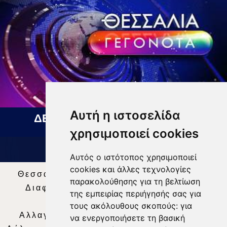
Αυτή η ιστοσελίδα
ΔΕΛΤΙΟ ΕΙΔΗΣΕΩΝ 07 08 2026
χρησιμοποιεί cookies
Αυτός ο ιστότοπος χρησιμοποιεί
cookies και άλλες τεχνολογίες
Θεσσαλία Τηλεόραση
|
SNG Services
|
παρακολούθησης για τη βελτίωση
Διαφήμιση
|
Όροι Χρήσης
|
Δήλωση
της εμπειρίας περιήγησής σας για
Απορρήτου
|
Περιεχόμενο
τους ακόλουθους σκοπούς:
για
Αλλαγή Προτιμήσεων για τα Cookies
|
να ενεργοποιήσετε τη βασική