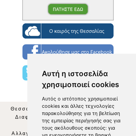
Αυτή η ιστοσελίδα
χρησιμοποιεί cookies
Αυτός ο ιστότοπος χρησιμοποιεί
cookies και άλλες τεχνολογίες
Θεσσαλία Τηλεόραση
|
SNG Services
|
παρακολούθησης για τη βελτίωση
Διαφήμιση
|
Όροι Χρήσης
|
Δήλωση
της εμπειρίας περιήγησής σας για
Απορρήτου
|
Περιεχόμενο
τους ακόλουθους σκοπούς:
για
Αλλαγή Προτιμήσεων για τα Cookies
|
να ενεργοποιήσετε τη βασική