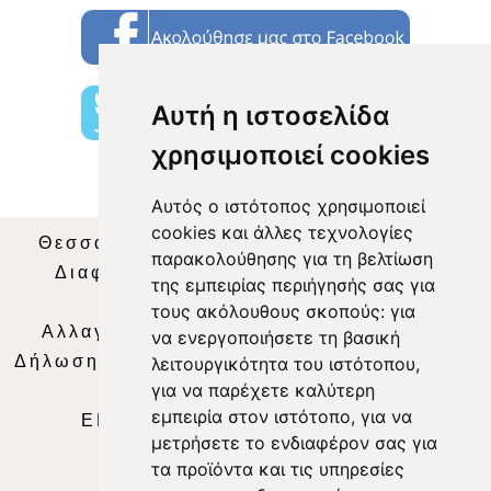
Αυτή η ιστοσελίδα
χρησιμοποιεί cookies
Αυτός ο ιστότοπος χρησιμοποιεί
cookies και άλλες τεχνολογίες
Θεσσαλία Τηλεόραση
|
SNG Services
|
παρακολούθησης για τη βελτίωση
Διαφήμιση
|
Όροι Χρήσης
|
Δήλωση
της εμπειρίας περιήγησής σας για
Απορρήτου
|
Περιεχόμενο
τους ακόλουθους σκοπούς:
για
Αλλαγή Προτιμήσεων για τα Cookies
|
να ενεργοποιήσετε τη βασική
Δήλωση συμμόρφωσης με τη σύσταση (ΕΕ)
λειτουργικότητα του ιστότοπου
,
για να παρέχετε καλύτερη
2018/334
|
Ταυτότητα
εμπειρία στον ιστότοπο
,
για να
ΕΝΗΜΕΡΩΣΗ
|
WEB TV
|
LIVE
μετρήσετε το ενδιαφέρον σας για
τα προϊόντα και τις υπηρεσίες