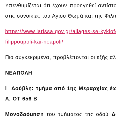
Υπενθυμίζεται ότι έχουν προηγηθεί αντίσ
στις συνοικίες του Αγίου Θωμά και της Φιλ
https://www.larissa.gov.gr/allages-se-kyklo
filippoupoli-kai-neapoli/
Πιο συγκεκριμένα, προβλέπονται οι εξής 
ΝΕΑΠΟΛΗ
l Δούβλη: τμήμα από 1ης Μεραρχίας έω
Α, ΟΤ 656 Β
Μονοδρόμηση
του τμήματος της οδού
Δ