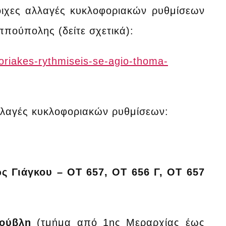
τοιχες αλλαγές κυκλοφοριακών ρυθμίσεων
ιππούπολης (δείτε σχετικά):
foriakes-rythmiseis-se-agio-thoma-
αλλαγές κυκλοφοριακών ρυθμίσεων:
ς Γιάγκου – OT 657, OT 656 Γ, ΟΤ 657
ούβλη
(τμήμα από 1ης Μεραρχίας έως