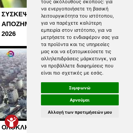
τους ακόλουθους σκοπούς:
για
να ενεργοποιήσετε τη βασική
ΣΥΣΚΕΨΗ ΣΤΗΝ ΑΘΗΝΑ ΓΙΑ
λειτουργικότητα του ιστότοπου
,
για να παρέχετε καλύτερη
ΑΠΟΖΗΜΙΩΣΕΙΣ ΧΑΛΑΖΟΠΛΗΚΤΩΝ 06 08
εμπειρία στον ιστότοπο
,
για να
2026
μετρήσετε το ενδιαφέρον σας για
τα προϊόντα και τις υπηρεσίες
μας και να εξατομικεύσετε τις
αλληλεπιδράσεις μάρκετινγκ
,
για
να προβάλλετε διαφημίσεις που
είναι πιο σχετικές με εσάς
.
Συμφωνώ
Αρνούμαι
Αλλαγή των προτιμήσεών μου
ΟΛΟΚΛΗΡΩΜΕΝΟ ΣΥΣΤΗΜΑ ΕΞΥΠΝΗΣ