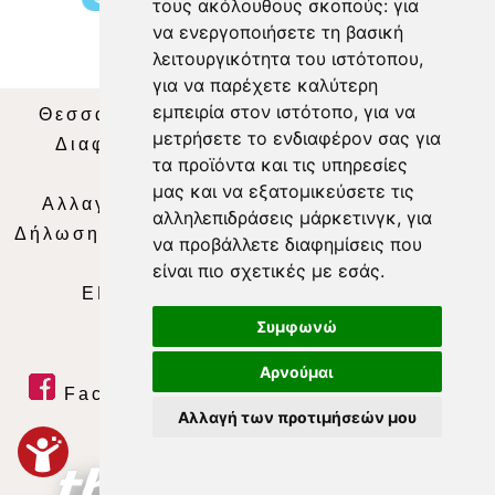
τους ακόλουθους σκοπούς:
για
να ενεργοποιήσετε τη βασική
λειτουργικότητα του ιστότοπου
,
για να παρέχετε καλύτερη
εμπειρία στον ιστότοπο
,
για να
Θεσσαλία Τηλεόραση
|
SNG Services
|
μετρήσετε το ενδιαφέρον σας για
Διαφήμιση
|
Όροι Χρήσης
|
Δήλωση
τα προϊόντα και τις υπηρεσίες
Απορρήτου
|
Περιεχόμενο
μας και να εξατομικεύσετε τις
Αλλαγή Προτιμήσεων για τα Cookies
|
αλληλεπιδράσεις μάρκετινγκ
,
για
Δήλωση συμμόρφωσης με τη σύσταση (ΕΕ)
να προβάλλετε διαφημίσεις που
2018/334
|
Ταυτότητα
είναι πιο σχετικές με εσάς
.
ΕΝΗΜΕΡΩΣΗ
|
WEB TV
|
LIVE
Συμφωνώ
Αρνούμαι
Facebook
|
Twitter
|
Youtube
|
Αλλαγή των προτιμήσεών μου
RSS Feed