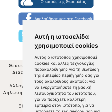
Αυτή η ιστοσελίδα
χρησιμοποιεί cookies
Αυτός ο ιστότοπος χρησιμοποιεί
cookies και άλλες τεχνολογίες
Θεσσαλία Τηλεόραση
|
SNG Services
|
παρακολούθησης για τη βελτίωση
Διαφήμιση
|
Όροι Χρήσης
|
Δήλωση
της εμπειρίας περιήγησής σας για
Απορρήτου
|
Περιεχόμενο
τους ακόλουθους σκοπούς:
για
Αλλαγή Προτιμήσεων για τα Cookies
|
να ενεργοποιήσετε τη βασική
Δήλωση συμμόρφωσης με τη σύσταση (ΕΕ)
λειτουργικότητα του ιστότοπου
,
για να παρέχετε καλύτερη
2018/334
|
Ταυτότητα
εμπειρία στον ιστότοπο
,
για να
ΕΝΗΜΕΡΩΣΗ
|
WEB TV
|
LIVE
μετρήσετε το ενδιαφέρον σας για