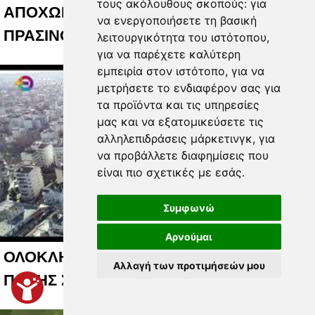
τους ακόλουθους σκοπούς:
για
ΑΠΟΧΩΡΗΣΕΙΣ ΓΙΑ ΤΟ ΚΟΣΤΟΣ ΤΟΥ
να ενεργοποιήσετε τη βασική
ΠΡΑΣΙΝΟΥ 05 08 2026
λειτουργικότητα του ιστότοπου
,
για να παρέχετε καλύτερη
εμπειρία στον ιστότοπο
,
για να
μετρήσετε το ενδιαφέρον σας για
τα προϊόντα και τις υπηρεσίες
μας και να εξατομικεύσετε τις
αλληλεπιδράσεις μάρκετινγκ
,
για
να προβάλλετε διαφημίσεις που
είναι πιο σχετικές με εσάς
.
Συμφωνώ
Αρνούμαι
ΟΛΟΚΛΗΡΩΜΕΝΟ ΣΥΣΤΗΜΑ ΕΞΥΠΝΗΣ
Αλλαγή των προτιμήσεών μου
ΠΟΛΗΣ ΣΤΗ ΛΑΡΙΣΑ 06 08 2026