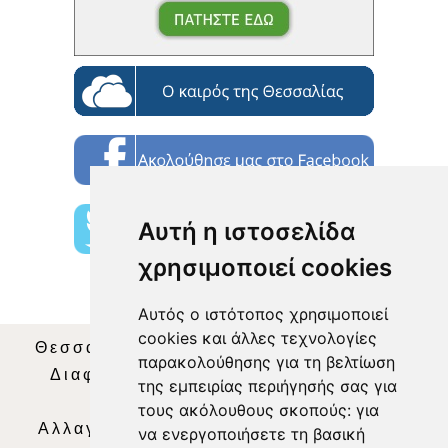
Αυτή η ιστοσελίδα
χρησιμοποιεί cookies
Αυτός ο ιστότοπος χρησιμοποιεί
cookies και άλλες τεχνολογίες
Θεσσαλία Τηλεόραση
|
SNG Services
|
παρακολούθησης για τη βελτίωση
Διαφήμιση
|
Όροι Χρήσης
|
Δήλωση
της εμπειρίας περιήγησής σας για
Απορρήτου
|
Περιεχόμενο
τους ακόλουθους σκοπούς:
για
Αλλαγή Προτιμήσεων για τα Cookies
|
να ενεργοποιήσετε τη βασική