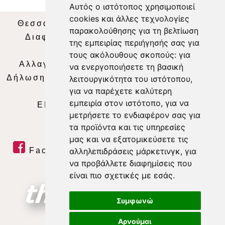
Αυτός ο ιστότοπος χρησιμοποιεί
cookies και άλλες τεχνολογίες
Θεσσαλία Τηλεόραση
|
SNG Services
|
παρακολούθησης για τη βελτίωση
Διαφήμιση
|
Όροι Χρήσης
|
Δήλωση
της εμπειρίας περιήγησής σας για
Απορρήτου
|
Περιεχόμενο
τους ακόλουθους σκοπούς:
για
Αλλαγή Προτιμήσεων για τα Cookies
|
να ενεργοποιήσετε τη βασική
Δήλωση συμμόρφωσης με τη σύσταση (ΕΕ)
λειτουργικότητα του ιστότοπου
,
για να παρέχετε καλύτερη
2018/334
|
Ταυτότητα
εμπειρία στον ιστότοπο
,
για να
ΕΝΗΜΕΡΩΣΗ
|
WEB TV
|
LIVE
μετρήσετε το ενδιαφέρον σας για
τα προϊόντα και τις υπηρεσίες
μας και να εξατομικεύσετε τις
αλληλεπιδράσεις μάρκετινγκ
,
για
Facebook
|
Twitter
|
Youtube
|
να προβάλλετε διαφημίσεις που
RSS Feed
είναι πιο σχετικές με εσάς
.
Συμφωνώ
Αρνούμαι