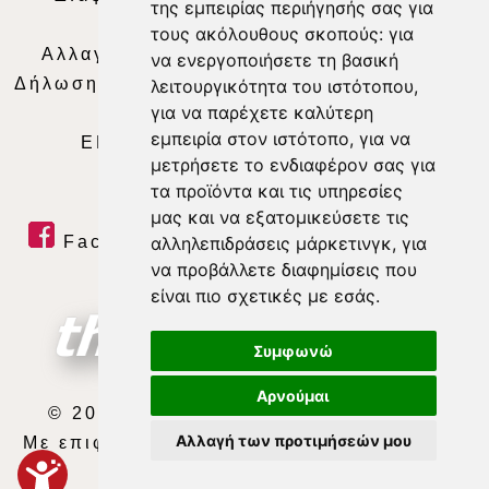
της εμπειρίας περιήγησής σας για
Απορρήτου
|
Περιεχόμενο
τους ακόλουθους σκοπούς:
για
Αλλαγή Προτιμήσεων για τα Cookies
|
να ενεργοποιήσετε τη βασική
Δήλωση συμμόρφωσης με τη σύσταση (ΕΕ)
λειτουργικότητα του ιστότοπου
,
για να παρέχετε καλύτερη
2018/334
|
Ταυτότητα
εμπειρία στον ιστότοπο
,
για να
ΕΝΗΜΕΡΩΣΗ
|
WEB TV
|
LIVE
μετρήσετε το ενδιαφέρον σας για
τα προϊόντα και τις υπηρεσίες
μας και να εξατομικεύσετε τις
Facebook
|
Twitter
|
Youtube
|
αλληλεπιδράσεις μάρκετινγκ
,
για
να προβάλλετε διαφημίσεις που
RSS Feed
είναι πιο σχετικές με εσάς
.
Συμφωνώ
Αρνούμαι
© 2026 ΘΕΣΣΑΛΙΑ ΤΗΛΕΟΡΑΣΗ Α.Ε.
Αλλαγή των προτιμήσεών μου
Με επιφύλαξη κάθε νόμιμου δικαιώματος.
developed by
exefron