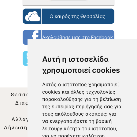
Αυτή η ιστοσελίδα
χρησιμοποιεί cookies
Αυτός ο ιστότοπος χρησιμοποιεί
cookies και άλλες τεχνολογίες
Θεσσαλία Τηλεόραση
|
SNG Services
|
παρακολούθησης για τη βελτίωση
Διαφήμιση
|
Όροι Χρήσης
|
Δήλωση
της εμπειρίας περιήγησής σας για
Απορρήτου
|
Περιεχόμενο
τους ακόλουθους σκοπούς:
για
Αλλαγή Προτιμήσεων για τα Cookies
|
να ενεργοποιήσετε τη βασική
Δήλωση συμμόρφωσης με τη σύσταση (ΕΕ)
λειτουργικότητα του ιστότοπου
,
για να παρέχετε καλύτερη
2018/334
|
Ταυτότητα