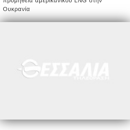
προμήθεια αμερικανικού LNG στην
Ουκρανία