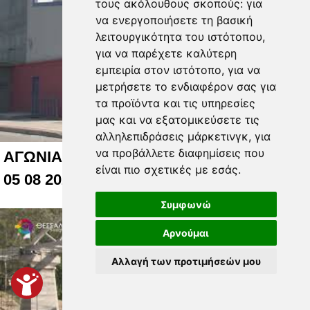
τους ακόλουθους σκοπούς:
για
να ενεργοποιήσετε τη βασική
λειτουργικότητα του ιστότοπου
,
για να παρέχετε καλύτερη
εμπειρία στον ιστότοπο
,
για να
μετρήσετε το ενδιαφέρον σας για
τα προϊόντα και τις υπηρεσίες
μας και να εξατομικεύσετε τις
αλληλεπιδράσεις μάρκετινγκ
,
για
να προβάλλετε διαφημίσεις που
ΑΓΩΝΙΑ ΓΙΑ ΤΟ ΚΛΕΙΣΤΟ ΤΟΥ ΑΛΚΑΖΑΡ
είναι πιο σχετικές με εσάς
.
05 08 2026
Συμφωνώ
Αρνούμαι
Αλλαγή των προτιμήσεών μου