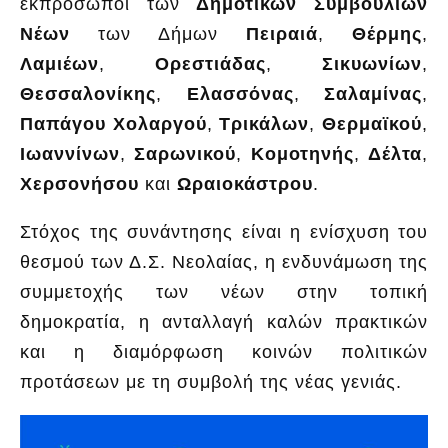
εκπρόσωποι των
Δημοτικών Συμβουλίων
Νέων
των Δήμων
Πειραιά
,
Θέρμης
,
Λαμιέων
,
Ορεστιάδας
,
Σικυωνίων
,
Θεσσαλονίκης
,
Ελασσόνας
,
Σαλαμίνας
,
Παπάγου Χολαργού
,
Τρικάλων
,
Θερμαϊκού
,
Ιωαννίνων
,
Σαρωνικού
,
Κομοτηνής
,
Δέλτα
,
Χερσονήσου
και
Ωραιοκάστρου
.
Στόχος της συνάντησης είναι η ενίσχυση του
θεσμού των Δ.Σ. Νεολαίας, η ενδυνάμωση της
συμμετοχής των νέων στην τοπική
δημοκρατία, η ανταλλαγή καλών πρακτικών
και η διαμόρφωση κοινών πολιτικών
προτάσεων με τη συμβολή της νέας γενιάς.