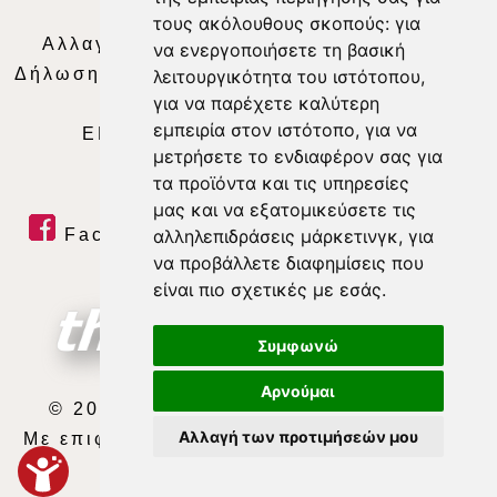
Απορρήτου
|
Περιεχόμενο
τους ακόλουθους σκοπούς:
για
Αλλαγή Προτιμήσεων για τα Cookies
|
να ενεργοποιήσετε τη βασική
Δήλωση συμμόρφωσης με τη σύσταση (ΕΕ)
λειτουργικότητα του ιστότοπου
,
για να παρέχετε καλύτερη
2018/334
|
Ταυτότητα
εμπειρία στον ιστότοπο
,
για να
ΕΝΗΜΕΡΩΣΗ
|
WEB TV
|
LIVE
μετρήσετε το ενδιαφέρον σας για
τα προϊόντα και τις υπηρεσίες
μας και να εξατομικεύσετε τις
αλληλεπιδράσεις μάρκετινγκ
,
για
Facebook
|
Twitter
|
Youtube
|
να προβάλλετε διαφημίσεις που
RSS Feed
είναι πιο σχετικές με εσάς
.
Συμφωνώ
Αρνούμαι
© 2026 ΘΕΣΣΑΛΙΑ ΤΗΛΕΟΡΑΣΗ Α.Ε.
Αλλαγή των προτιμήσεών μου
Με επιφύλαξη κάθε νόμιμου δικαιώματος.
developed by
exefron