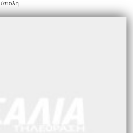
ούπολη