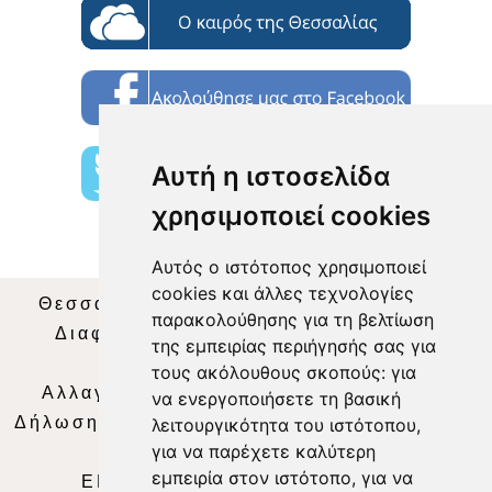
Αυτή η ιστοσελίδα
χρησιμοποιεί cookies
Αυτός ο ιστότοπος χρησιμοποιεί
cookies και άλλες τεχνολογίες
Θεσσαλία Τηλεόραση
|
SNG Services
|
παρακολούθησης για τη βελτίωση
Διαφήμιση
|
Όροι Χρήσης
|
Δήλωση
της εμπειρίας περιήγησής σας για
Απορρήτου
|
Περιεχόμενο
τους ακόλουθους σκοπούς:
για
Αλλαγή Προτιμήσεων για τα Cookies
|
να ενεργοποιήσετε τη βασική
Δήλωση συμμόρφωσης με τη σύσταση (ΕΕ)
λειτουργικότητα του ιστότοπου
,
για να παρέχετε καλύτερη
2018/334
|
Ταυτότητα
εμπειρία στον ιστότοπο
,
για να
ΕΝΗΜΕΡΩΣΗ
|
WEB TV
|
LIVE