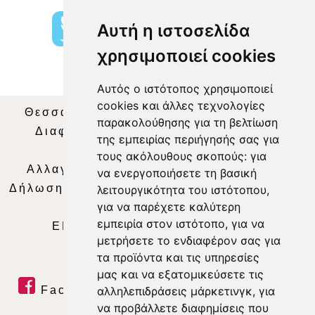
Αυτή η ιστοσελίδα
χρησιμοποιεί cookies
Αυτός ο ιστότοπος χρησιμοποιεί
cookies και άλλες τεχνολογίες
Θεσσαλία Τηλεόραση
|
SNG Services
|
παρακολούθησης για τη βελτίωση
Διαφήμιση
|
Όροι Χρήσης
|
Δήλωση
της εμπειρίας περιήγησής σας για
Απορρήτου
|
Περιεχόμενο
τους ακόλουθους σκοπούς:
για
Αλλαγή Προτιμήσεων για τα Cookies
|
να ενεργοποιήσετε τη βασική
Δήλωση συμμόρφωσης με τη σύσταση (ΕΕ)
λειτουργικότητα του ιστότοπου
,
για να παρέχετε καλύτερη
2018/334
|
Ταυτότητα
εμπειρία στον ιστότοπο
,
για να
ΕΝΗΜΕΡΩΣΗ
|
WEB TV
|
LIVE
μετρήσετε το ενδιαφέρον σας για
τα προϊόντα και τις υπηρεσίες
μας και να εξατομικεύσετε τις
αλληλεπιδράσεις μάρκετινγκ
,
για
Facebook
|
Twitter
|
Youtube
|
να προβάλλετε διαφημίσεις που
RSS Feed