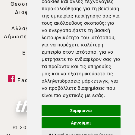
cookies και άλλες τεχνολογίες
Θεσσαλία Τηλεόραση
|
SNG Services
|
παρακολούθησης για τη βελτίωση
Διαφήμιση
|
Όροι Χρήσης
|
Δήλωση
της εμπειρίας περιήγησής σας για
Απορρήτου
|
Περιεχόμενο
τους ακόλουθους σκοπούς:
για
Αλλαγή Προτιμήσεων για τα Cookies
|
να ενεργοποιήσετε τη βασική
Δήλωση συμμόρφωσης με τη σύσταση (ΕΕ)
λειτουργικότητα του ιστότοπου
,
για να παρέχετε καλύτερη
2018/334
|
Ταυτότητα
εμπειρία στον ιστότοπο
,
για να
ΕΝΗΜΕΡΩΣΗ
|
WEB TV
|
LIVE
μετρήσετε το ενδιαφέρον σας για
τα προϊόντα και τις υπηρεσίες
μας και να εξατομικεύσετε τις
αλληλεπιδράσεις μάρκετινγκ
,
για
Facebook
|
Twitter
|
Youtube
|
να προβάλλετε διαφημίσεις που
RSS Feed
είναι πιο σχετικές με εσάς
.
Συμφωνώ
Αρνούμαι
© 2026 ΘΕΣΣΑΛΙΑ ΤΗΛΕΟΡΑΣΗ Α.Ε.